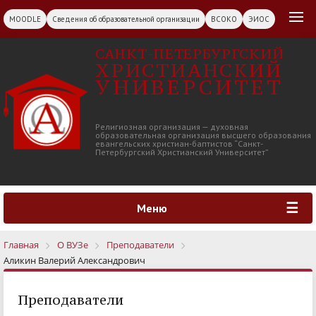
MOODLE
Сведения об образовательной организации
ВСОКО
ЭИОС
САНКТ-ПЕТЕРБУРГСКИЙ
ХРИСТИАНСКИЙ
УНИВЕРСИТЕТ
Религиозная организация — духовная
образовательная организация высшего образования
евангельских христиан-баптистов “Санкт-
Петербургский Христианский Университет”
Меню
Главная
О ВУЗе
Преподаватели
Аликин Валерий Александрович
Преподаватели